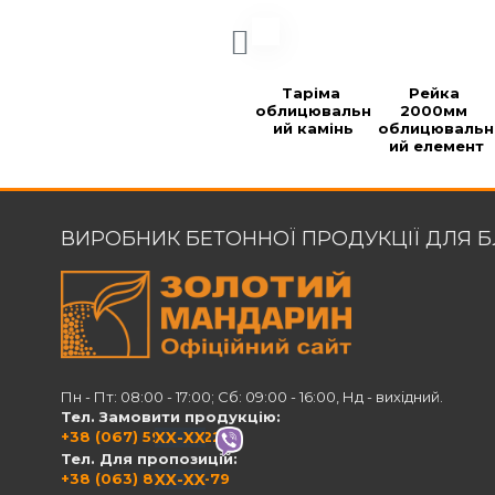
Таріма 
Рейка 
облицювальн
2000мм 
ий камінь
облицювальн
ий елемент
ВИРОБНИК БЕТОННОЇ ПРОДУКЦІЇ ДЛЯ 
Пн - Пт: 08:00 - 17:00; Сб: 09:00 - 16:00, Нд - вихідний.
Тел. Замовити продукцію:
+38 (067) 594-21-22
XX-XX
Тел. Для пропозицій:
+38 (063) 820-60-79
XX-XX