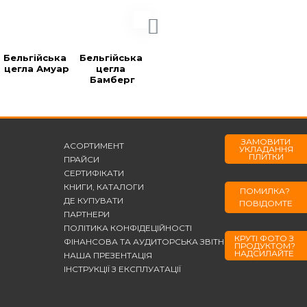
Бельгійська 
Бельгійська 
Бельгійська 
Бельгійська 
цегла Амуар
цегла 
цегла 
цегла Блек
Бамберг
Берларе
ЗАМОВИТИ
АСОРТИМЕНТ
УКЛАДАННЯ
ПЛИТКИ
ПРАЙСИ
СЕРТИФІКАТИ
КНИГИ, КАТАЛОГИ
ПОМИЛКА?
ДЕ КУПУВАТИ
ПОВІДОМТЕ
ПАРТНЕРИ
ПОЛІТИКА КОНФІДЕЦІЙНОСТІ
КРУТІ ФОТО З
ФІНАНСОВА ТА АУДИТОРСЬКА ЗВІТНІСТЬ
ПРОДУКТОМ?
НАДСИЛАЙТЕ
НАША ПРЕЗЕНТАЦІЯ
ІНСТРУКЦІЇ З ЕКСПЛУАТАЦІЇ