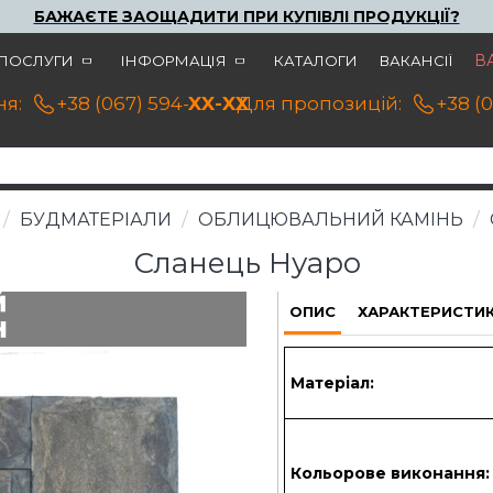
БАЖАЄТЕ ЗАОЩАДИТИ ПРИ КУПІВЛІ ПРОДУКЦІЇ?
В
ПОСЛУГИ
ІНФОРМАЦІЯ
КАТАЛОГИ
ВАКАНСІЇ
я:
+38 (067) 594-21-22
XX-XX
Для пропозицій:
+38 (
БУДМАТЕРІАЛИ
ОБЛИЦЮВАЛЬНИЙ КАМІНЬ
Сланець Нуаро
ОПИС
ХАРАКТЕРИСТИ
Матеріал:
Кольорове виконання: