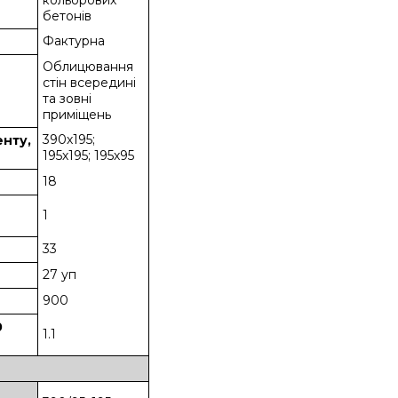
кольорових
бетонів
Фактурна
Облицювання
стін всередині
та зовні
приміщень
390х195;
енту,
195х195; 195х95
18
1
33
27 уп
900
0
1.1