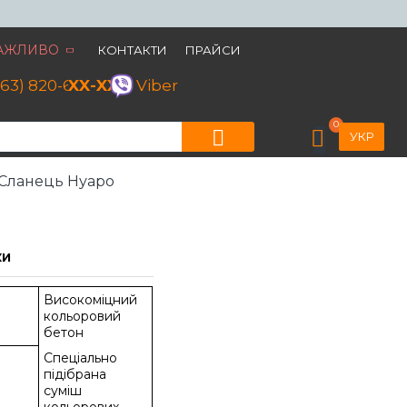
АЖЛИВО
КОНТАКТИ
ПРАЙСИ
063) 820-60-79
XX-XX
Viber
0
УКР
Сланець Нуаро
КИ
Високоміцний
кольоровий
бетон
Спеціально
підібрана
суміш