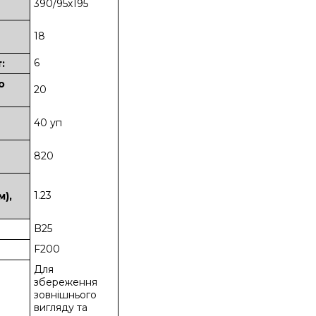
390/95х195
18
6
:
о
20
40 уп
820
1.23
м),
B25
F200
Для
збереження
зовнішнього
вигляду та