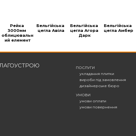
Рейка 
Бельгійська 
Бельгійська 
Бельгійська 
3000мм 
цегла Авіла
цегла Агора 
цегла Амбер
облицювальн
Дарк
ий елемент
БЛАГОУСТРОЮ
ПОСЛУГИ
укладання плитки
вироби під замовлення
дизайнерське бюро
УМОВИ
умови оплати
умови повернення