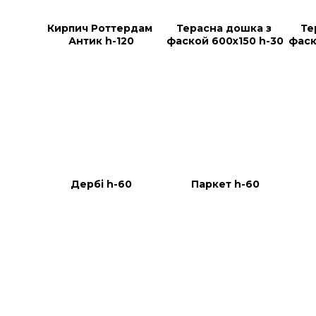
Кирпич Роттердам 
Терасна дошка з 
Те
Антик h-120
фаской 600х150 h-30
фаск
Дербі h-60
Паркет h-60