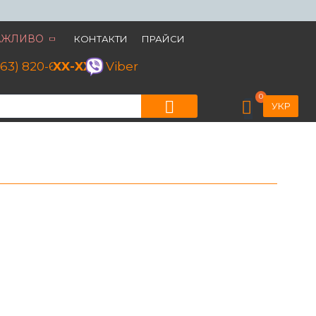
АЖЛИВО
КОНТАКТИ
ПРАЙСИ
063) 820-60-79
XX-XX
Viber
0
УКР