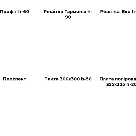
Профіт h-60
Решітка Гармонія h-
Решітка  Еко h
90
Проспект
Плита 300х300 h-50
Плита полірова
325х325 h-2