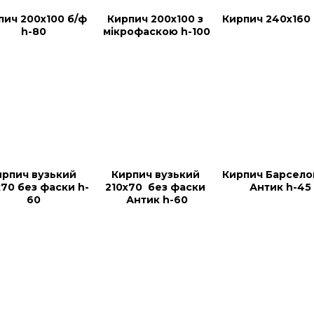
пич 200х100 б/ф 
Кирпич 200х100 з 
Кирпич 240х160
h-80
мікрофаскою h-100
рпич вузький 
Кирпич вузький 
Кирпич Барсело
х70 без фаски h-
210х70  без фаски 
Антик h-45
60
Антик h-60