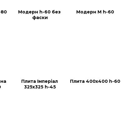
-80
Модерн h-60 без 
Модерн М h-60
фаски
на 
Плита Імперіал 
Плита 400х400 h-60
0
325х325 h-45