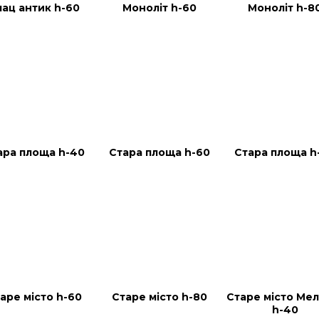
лац антик h-60
Моноліт h-60
Моноліт h-8
ара площа h-40
Стара площа h-60
Стара площа h
аре місто h-60
Старе місто h-80
Старе місто Мел
h-40