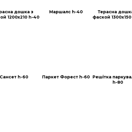
расна дошка з 
Маршалс h-40
Терасна дошка
ой 1200х210 h-40
фаской 1300х150
Сансет h-60
Паркет Форест h-60
Решітка паркува
h-80