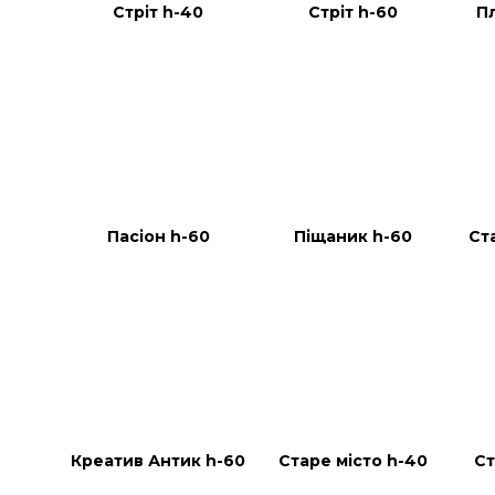
Стріт h-40
Стріт h-60
П
Пасіон h-60
Піщаник h-60
Ст
Креатив Антик h-60
Старе місто h-40
Ст