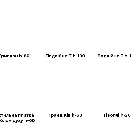
Тригран h-80
Подвійне Т h-100
Подвійне Т h-
ктильна плитка 
Гранд Ків h-60
Тіволлі h-20
блон руху h-60