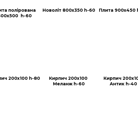
ита полірована 
Новоліт 800х350 h-60
Плита 900х450 
500x500  h-60
ич 200х100 h-80
Кирпич 200х100 
Кирпич 200х10
Меланж h-60
Антик h-40