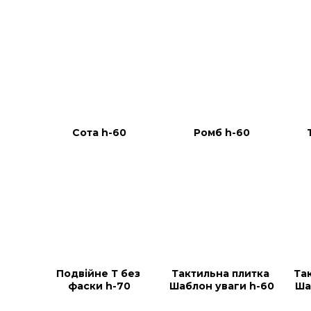
Сота h-60
Ромб h-60
Подвійне Т без 
Тактильна плитка 
Та
фаски h-70
Шаблон уваги h-60
Ша