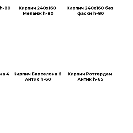
 h-80
Кирпич 240х160 
Кирпич 240х160 без 
Меланж h-80
фаски h-80
на 4 
Кирпич Барселона 6 
Кирпич Роттердам 
Антик h-60
Антик h-65