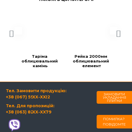
Таріма 
Рейка 2000мм 
Ре
облицювальний 
облицювальний 
об
камінь
елемент
Тел. Замовити продукцію:
ЗАМОВИТИ
+38 (067) 594-21-22
XX-XX
УКЛАДАННЯ
ПЛИТКИ
Тел. Для пропозицій:
+38 (063) 820-60-79
XX-XX
ПОМИЛКА?
ПОВІДОМТЕ