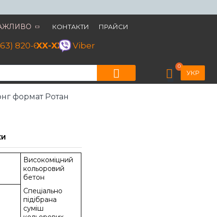
АЖЛИВО
КОНТАКТИ
ПРАЙСИ
063) 820-60-79
XX-XX
Viber
0
УКР
нг формат Ротан
КИ
Високоміцний
кольоровий
бетон
Спеціально
підібрана
суміш