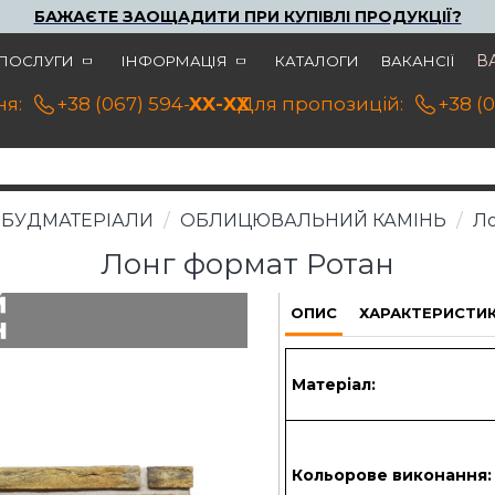
БАЖАЄТЕ ЗАОЩАДИТИ ПРИ КУПІВЛІ ПРОДУКЦІЇ?
В
ПОСЛУГИ
ІНФОРМАЦІЯ
КАТАЛОГИ
ВАКАНСІЇ
я:
+38 (067) 594-21-22
XX-XX
Для пропозицій:
+38 (
БУДМАТЕРІАЛИ
ОБЛИЦЮВАЛЬНИЙ КАМІНЬ
Ло
Лонг формат Ротан
ОПИС
ХАРАКТЕРИСТИ
Матеріал:
Кольорове виконання: