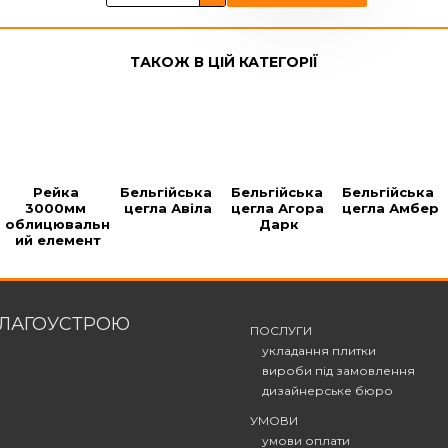
ТАКОЖ В ЦІЙ КАТЕГОРІЇ
Рейка 
Бельгійська 
Бельгійська 
Бельгійська 
3000мм 
цегла Авіла
цегла Агора 
цегла Амбер
облицювальн
Дарк
ий елемент
БЛАГОУСТРОЮ
ПОСЛУГИ
укладання плитки
вироби під замовлення
дизайнерське бюро
УМОВИ
умови оплати