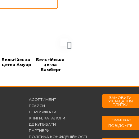
Бельгійська 
Бельгійська 
Бельгійська 
Бельгійська 
цегла Амуар
цегла 
цегла 
цегла Блек
Бамберг
Берларе
ЗАМОВИТИ
АСОРТИМЕНТ
УКЛАДАННЯ
ПЛИТКИ
ПРАЙСИ
СЕРТИФІКАТИ
КНИГИ, КАТАЛОГИ
ПОМИЛКА?
ДЕ КУПУВАТИ
ПОВІДОМТЕ
ПАРТНЕРИ
ПОЛІТИКА КОНФІДЕЦІЙНОСТІ