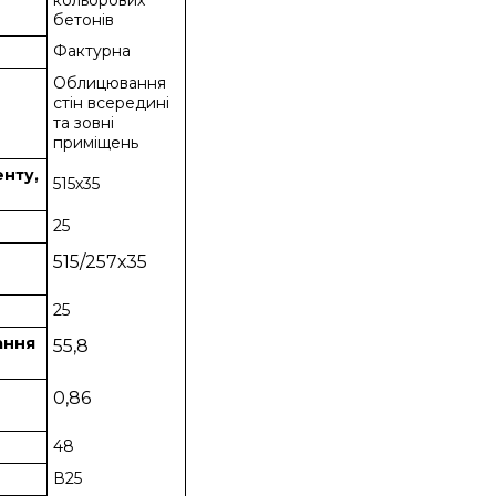
кольорових
бетонів
Фактурна
Облицювання
стін всередині
та зовні
приміщень
енту,
515х35
25
515/257х35
25
вання
55,8
0,86
48
В25