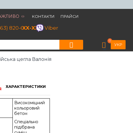
АЖЛИВО
КОНТАКТИ
ПРАЙСИ
063) 820-60-79
XX-XX
Viber
0
УКР
ійська цегла Валонія
ХАРАКТЕРИСТИКИ
Я
Високоміцний
кольоровий
бетон
Спеціально
підібрана
суміш