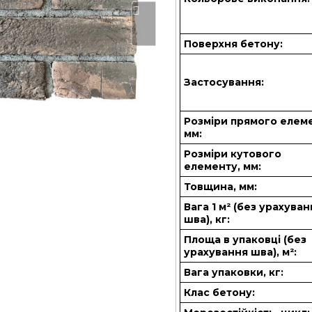
Поверхня бетону:
Застосування:
Розміри прямого елем
мм:
Розміри кутового
елементу, мм:
Товщина, мм:
Вага 1 м² (без урахува
шва), кг:
Площа в упаковці (без
урахування шва), м²:
Вага упаковки, кг:
Клас бетону: