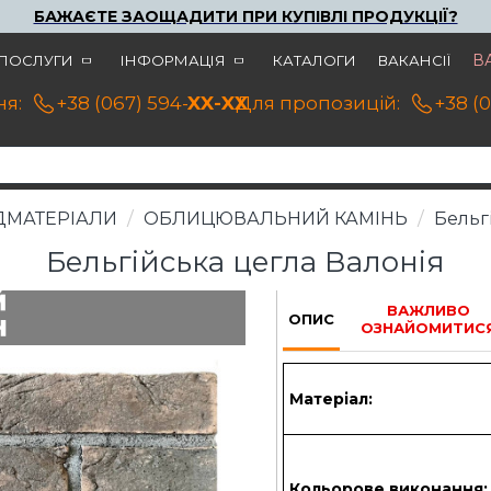
БАЖАЄТЕ ЗАОЩАДИТИ ПРИ КУПІВЛІ ПРОДУКЦІЇ?
В
ПОСЛУГИ
ІНФОРМАЦІЯ
КАТАЛОГИ
ВАКАНСІЇ
я:
+38 (067) 594-21-22
XX-XX
Для пропозицій:
+38 (
ДМАТЕРІАЛИ
ОБЛИЦЮВАЛЬНИЙ КАМІНЬ
Бельг
Бельгійська цегла Валонія
ВАЖЛИВО
ОПИС
ОЗНАЙОМИТИС
Матеріал:
Кольорове виконання: