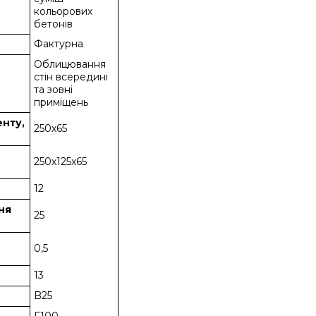
кольорових
бетонів
Фактурна
Облицювання
стін всередині
та зовні
приміщень
енту,
250х65
250х125х65
12
ння
25
0,5
13
B25