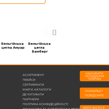
Бельгійська 
Бельгійська 
Бельгійська 
Бельгійська 
цегла Амуар
цегла 
цегла 
цегла Блек
Бамберг
Берларе
ЗАМОВИТИ
АСОРТИМЕНТ
УКЛАДАННЯ
ПЛИТКИ
ПРАЙСИ
СЕРТИФІКАТИ
КНИГИ, КАТАЛОГИ
ПОМИЛКА?
ДЕ КУПУВАТИ
ПОВІДОМТЕ
ПАРТНЕРИ
ПОЛІТИКА КОНФІДЕЦІЙНОСТІ
КРУТІ ФОТО З
ФІНАНСОВА ТА АУДИТОРСЬКА ЗВІТНІСТЬ