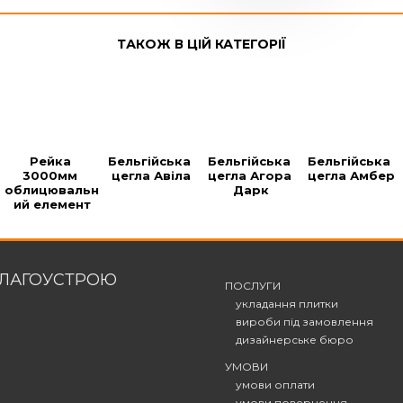
ТАКОЖ В ЦІЙ КАТЕГОРІЇ
Рейка 
Бельгійська 
Бельгійська 
Бельгійська 
3000мм 
цегла Авіла
цегла Агора 
цегла Амбер
облицювальн
Дарк
ий елемент
БЛАГОУСТРОЮ
ПОСЛУГИ
укладання плитки
вироби під замовлення
дизайнерське бюро
УМОВИ
умови оплати
умови повернення