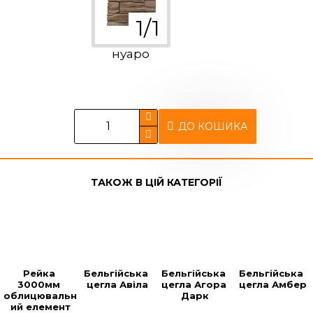
нуаро
ДО КОШИКА
ТАКОЖ В ЦІЙ КАТЕГОРІЇ
Рейка 
Бельгійська 
Бельгійська 
Бельгійська 
3000мм 
цегла Авіла
цегла Агора 
цегла Амбер
облицювальн
Дарк
ий елемент