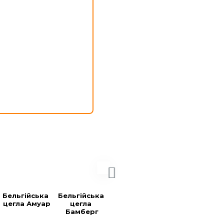
Бельгійська 
Бельгійська 
Бельгійська 
Бельгійська 
цегла Амуар
цегла 
цегла 
цегла Блек
Бамберг
Берларе