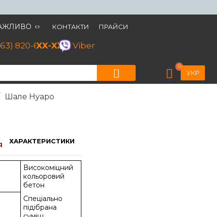
АЖЛИВО
КОНТАКТИ
ПРАЙСИ
063) 820-60-79
XX-XX
Viber
0
УКР
Шале Нуаро
шале [модель]
ХАРАКТЕРИСТИКИ
Я
Високоміцний
кольоровий
бетон
Спеціально
підібрана
суміш