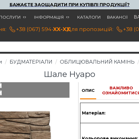
БАЖАЄТЕ ЗАОЩАДИТИ ПРИ КУПІВЛІ ПРОДУКЦІЇ?
В
ПОСЛУГИ
ІНФОРМАЦІЯ
КАТАЛОГИ
ВАКАНСІЇ
я:
+38 (067) 594-21-22
XX-XX
Для пропозицій:
+38 (
и
БУДМАТЕРІАЛИ
ОБЛИЦЮВАЛЬНИЙ КАМІНЬ
Шале Нуаро
ВАЖЛИВО
ОПИС
ОЗНАЙОМИТИС
Матеріал:
Кольорове виконання: