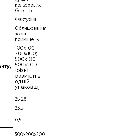
кольорових
бетонів
Фактурна
Облицювання
зовні
приміщень
100х100;
200х100;
500х100;
500х200
енту,
(різні
розміри в
одній
упаковці)
25-28
23,5
0,5
500х200х200