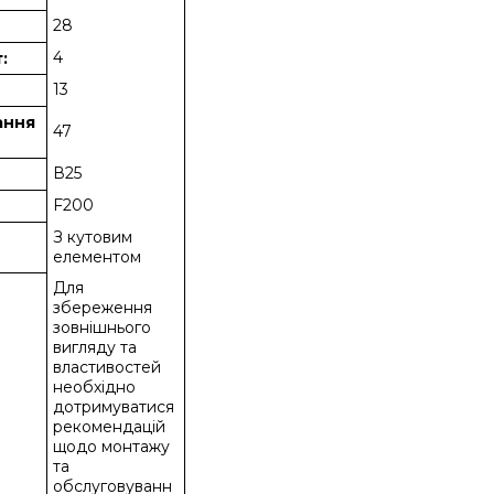
28
4
:
13
вання
47
В25
F200
З кутовим
елементом
Для
збереження
зовнішнього
вигляду та
властивостей
необхідно
дотримуватися
рекомендацій
щодо монтажу
та
обслуговуванн