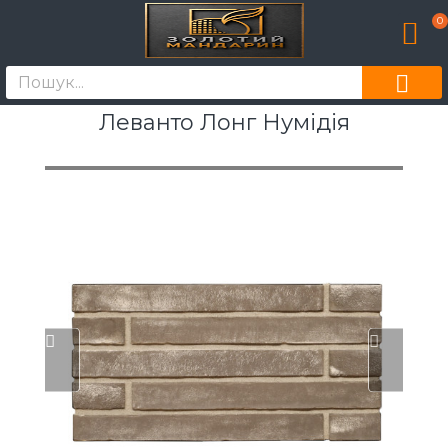
0
Леванто Лонг Нумідія
[моде