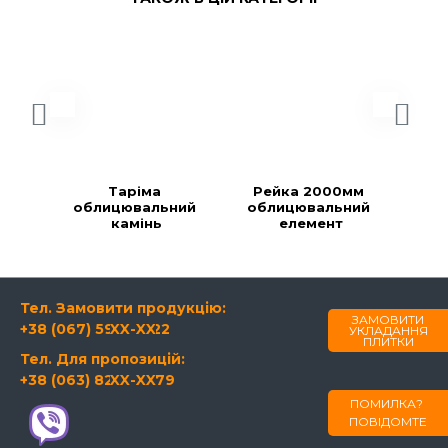
Таріма 
Рейка 2000мм 
Ре
облицювальний 
облицювальний 
об
камінь
елемент
Тел. Замовити продукцію:
ЗАМОВИТИ
+38 (067) 594-21-22
XX-XX
УКЛАДАННЯ
ПЛИТКИ
Тел. Для пропозицій:
+38 (063) 820-60-79
XX-XX
ПОМИЛКА?
ПОВІДОМТЕ