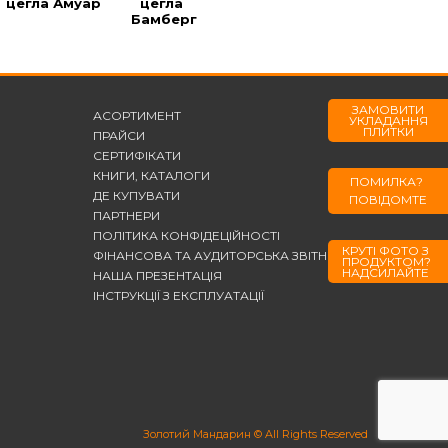
цегла Амуар
цегла 
цегла 
цегла Блек
Бамберг
Берларе
ЗАМОВИТИ
АСОРТИМЕНТ
УКЛАДАННЯ
ПЛИТКИ
ПРАЙСИ
СЕРТИФІКАТИ
КНИГИ, КАТАЛОГИ
ПОМИЛКА?
ДЕ КУПУВАТИ
ПОВІДОМТЕ
ПАРТНЕРИ
ПОЛІТИКА КОНФІДЕЦІЙНОСТІ
КРУТІ ФОТО З
ФІНАНСОВА ТА АУДИТОРСЬКА ЗВІТНІСТЬ
ПРОДУКТОМ?
НАДСИЛАЙТЕ
НАША ПРЕЗЕНТАЦІЯ
ІНСТРУКЦІЇ З ЕКСПЛУАТАЦІЇ
Золотий Мандарин © All Rights Reserved