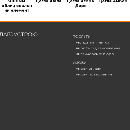
3000мм 
цегла Авіла
цегла Агора 
цегла Амбер
облицювальн
Дарк
ий елемент
БЛАГОУСТРОЮ
ПОСЛУГИ
укладання плитки
вироби під замовлення
дизайнерське бюро
УМОВИ
умови оплати
умови повернення