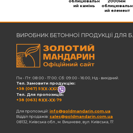
облицювальн
2000мм 
ий камінь
облицювальн
ий елемент
ВИРОБНИК БЕТОННОЇ ПРОДУКЦІЇ ДЛЯ 
Пн - Пт: 08:00 - 17:00; Сб: 09:00 - 16:00, Нд - вихідний.
Тел. Замовити продукцію:
+38 (067) 594-21-22
XX-XX
Тел. Для пропозицій:
+38 (063) 820-60-79
XX-XX
Для пропозицій:
info@goldmandarin.com.ua
Відділ продажів:
sales@goldmandarin.com.ua
08132, Київська обл., м. Вишневе, вул. Київська, 17.