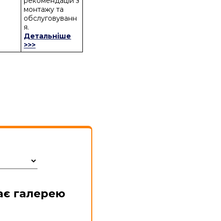
рекомендацій з
монтажу та
обслуговуванн
я.
Детальніше
>>>
ає галерею