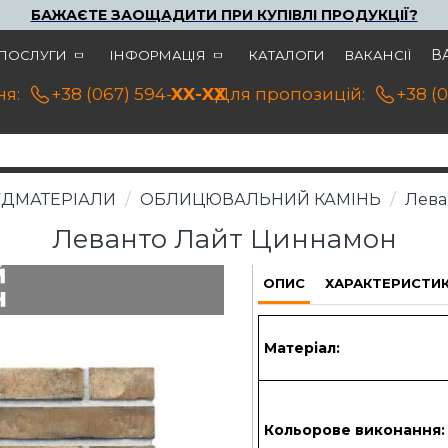
БАЖАЄТЕ ЗАОЩАДИТИ ПРИ КУПІВЛІ ПРОДУКЦІЇ?
В
ПОСЛУГИ
ІНФОРМАЦІЯ
КАТАЛОГИ
ВАКАНСІЇ
я:
+38 (067) 594-21-22
XX-XX
Для пропозицій:
+38 (
УДМАТЕРІАЛИ
ОБЛИЦЮВАЛЬНИЙ КАМІНЬ
Лева
Леванто Лайт Циннамон
ОПИС
ХАРАКТЕРИСТИ
Матеріал:
Кольорове виконання: