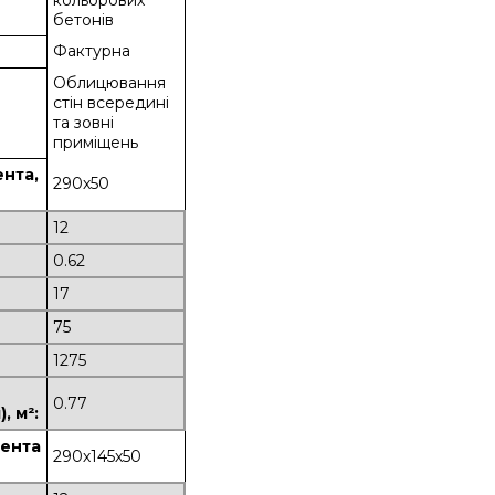
кольорових
бетонів
Фактурна
Облицювання
стін всередині
та зовні
приміщень
ента,
290х50
12
:
0.62
17
75
1275
0.77
, м²:
мента
290х145х50