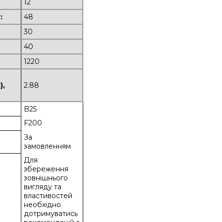
12
:
48
30
40
1220
),
2.88
B25
F200
За
замовленням
Для
збереження
зовнішнього
вигляду та
властивостей
необхідно
дотримуватись