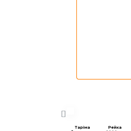
Таріма 
Рейка 