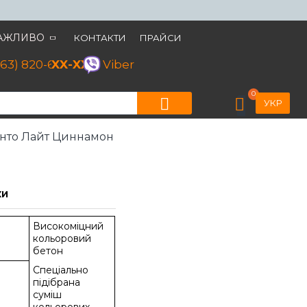
АЖЛИВО
КОНТАКТИ
ПРАЙСИ
063) 820-60-79
XX-XX
Viber
0
УКР
нто Лайт Циннамон
КИ
Високоміцний
кольоровий
бетон
Спеціально
підібрана
суміш