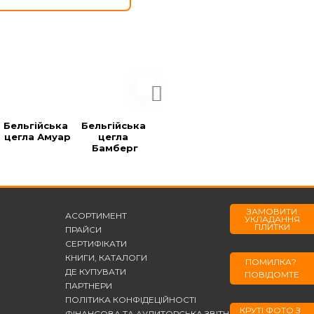
Бельгійська 
Бельгійська 
Бельгійська 
Бельгійська 
цегла Амуар
цегла 
цегла 
цегла Блек
Бамберг
Берларе
ЗАМОВИТИ
АСОРТИМЕНТ
УКЛАДАННЯ
ПЛИТКИ
ПРАЙСИ
СЕРТИФІКАТИ
КНИГИ, КАТАЛОГИ
ПОМИЛКА?
ДЕ КУПУВАТИ
ПОВІДОМТЕ
ПАРТНЕРИ
ПОЛІТИКА КОНФІДЕЦІЙНОСТІ
КРУТІ ФОТО З
ФІНАНСОВА ТА АУДИТОРСЬКА ЗВІТНІСТЬ