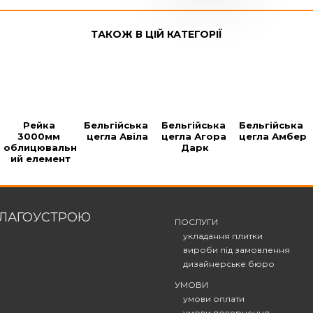
ТАКОЖ В ЦІЙ КАТЕГОРІЇ
Рейка 
Бельгійська 
Бельгійська 
Бельгійська 
3000мм 
цегла Авіла
цегла Агора 
цегла Амбер
облицювальн
Дарк
ий елемент
БЛАГОУСТРОЮ
ПОСЛУГИ
укладання плитки
вироби під замовлення
дизайнерське бюро
УМОВИ
умови оплати
умови повернення