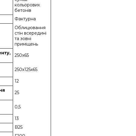
кольорових
бетонів
Фактурна
Облицювання
стін всередині
та зовні
приміщень
енту,
250х65
250х125х65
12
ння
25
0,5
13
B25