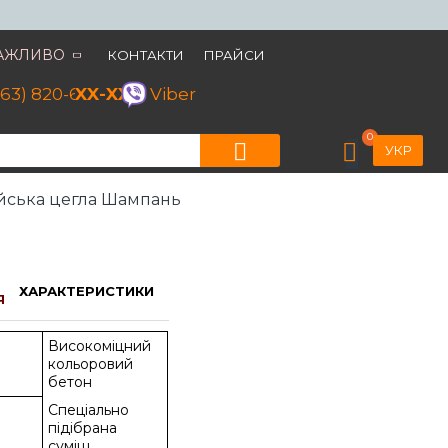
АЖЛИВО
КОНТАКТИ
ПРАЙСИ
063) 820-60-79
XX-XX
Viber
0
УКР
йська цегла Шампань
ХАРАКТЕРИСТИКИ
Я
Високоміцний
кольоровий
бетон
Спеціально
підібрана
суміш