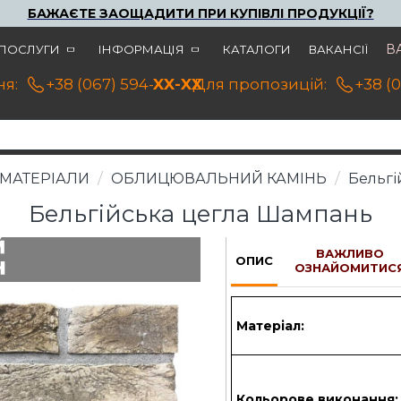
БАЖАЄТЕ ЗАОЩАДИТИ ПРИ КУПІВЛІ ПРОДУКЦІЇ?
В
ПОСЛУГИ
ІНФОРМАЦІЯ
КАТАЛОГИ
ВАКАНСІЇ
я:
+38 (067) 594-21-22
XX-XX
Для пропозицій:
+38 (
МАТЕРІАЛИ
ОБЛИЦЮВАЛЬНИЙ КАМІНЬ
Бельгі
Бельгійська цегла Шампань
ВАЖЛИВО
ОПИС
ОЗНАЙОМИТИС
Матеріал:
Кольорове виконання: