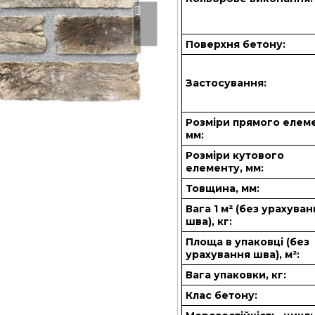
Поверхня бетону:
Застосування:
Розміри прямого елем
мм:
Розміри кутового
елементу, мм:
Товщина, мм:
Вага 1 м² (без урахува
шва), кг:
Площа в упаковці (без
урахування шва), м²:
Вага упаковки, кг:
Клас бетону: