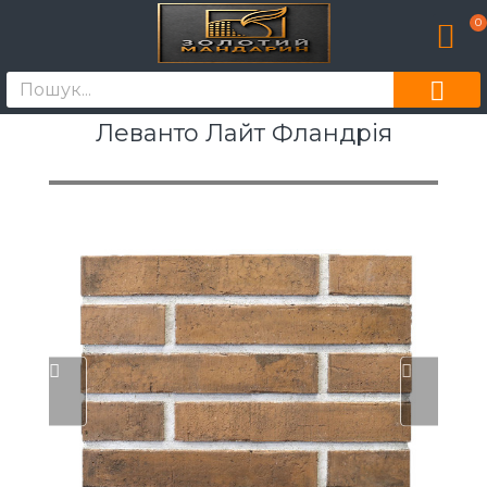
0
Леванто Лайт Фландрія