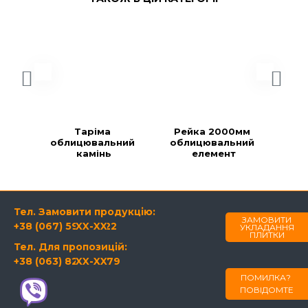
Таріма 
Рейка 2000мм 
Ре
облицювальний 
облицювальний 
об
камінь
елемент
Тел. Замовити продукцію:
ЗАМОВИТИ
+38 (067) 594-21-22
XX-XX
УКЛАДАННЯ
ПЛИТКИ
Тел. Для пропозицій:
+38 (063) 820-60-79
XX-XX
ПОМИЛКА?
ПОВІДОМТЕ