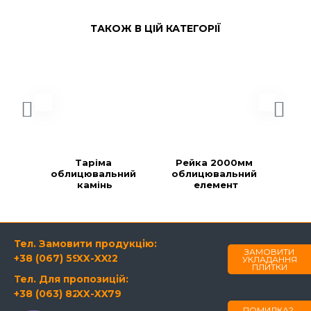
ТАКОЖ В ЦІЙ КАТЕГОРІЇ
Таріма 
Рейка 2000мм 
Ре
облицювальний 
облицювальний 
об
камінь
елемент
Тел. Замовити продукцію:
ЗАМОВИТИ
+38 (067) 594-21-22
XX-XX
УКЛАДАННЯ
ПЛИТКИ
Тел. Для пропозицій:
+38 (063) 820-60-79
XX-XX
ПОМИЛКА?