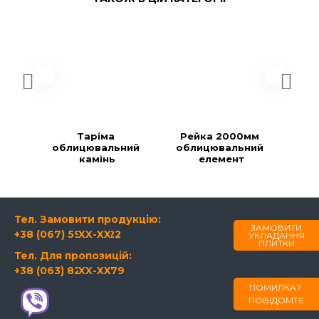
Таріма 
Рейка 2000мм 
Ре
облицювальний 
облицювальний 
об
камінь
елемент
Тел. Замовити продукцію:
ЗАМОВИТИ
+38 (067) 594-21-22
XX-XX
УКЛАДАННЯ
ПЛИТКИ
Тел. Для пропозицій:
+38 (063) 820-60-79
XX-XX
ПОМИЛКА?
ПОВІДОМТЕ