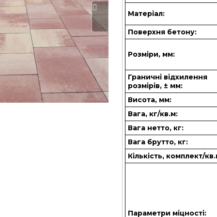
Матеріал:
Поверхня бетону:
Розміри, мм:
Граничні відхилення
розмірів, ± мм:
Висота, мм:
Вага, кг/кв.м:
Вага нетто, кг:
Вага брутто, кг:
Кількість, комплект/кв.
Параметри міцності: