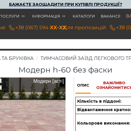
БАЖАЄТЕ ЗАОЩАДИТИ ПРИ КУПІВЛІ ПРОДУКЦІЇ?
В
ПОСЛУГИ
ІНФОРМАЦІЯ
КАТАЛОГИ
ВАКАНСІЇ
я:
+38 (067) 594-21-22
XX-XX
Для пропозицій:
+38 (
 ТА БРУКІВКА
ТИМЧАСОВИЙ ЗАЇЗД ЛЕГКОВОГО Т
Модерн h-60 без фаски
Модерн [асті]
ВАЖЛИВО
ОПИС
ОЗНАЙОМИТИС
Кількість в піддоні:
Відвантаження кратно
Кольорове виконання: