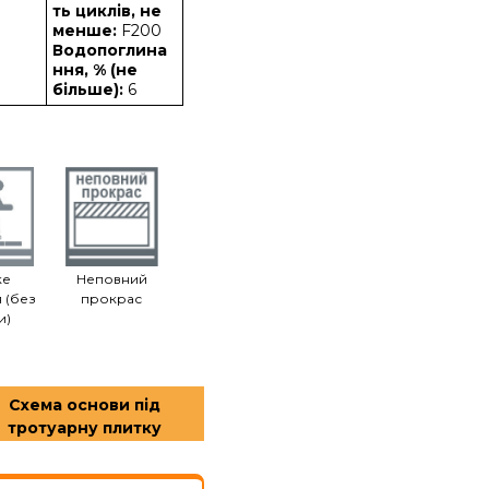
ть циклів, не
менше:
F200
Водопоглина
ння, % (не
більше):
6
ке
Неповний
 (без
прокрас
и)
Схема основи під
тротуарну плитку