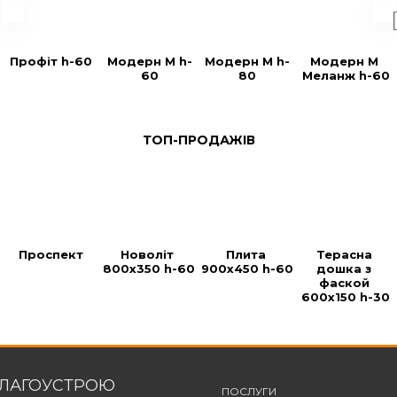
Профіт h-60
Модерн М h-
Модерн М h-
Модерн М 
60
80
Меланж h-60
ТОП-ПРОДАЖІВ
Проспект
Новоліт 
Плита 
Терасна 
800х350 h-60
900х450 h-60
дошка з 
фаской 
600х150 h-30
БЛАГОУСТРОЮ
ПОСЛУГИ