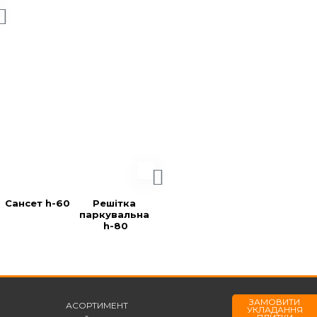
Проспект
Плита 
Плита 
Плита 
400х400 h-60
400х400 
400х400 без 
Меланж h-60
фаски h-60
Сансет h-60
Решітка 
Блок гладкий 
Блок лонг 
паркувальна 
(400х200х20
(500х200х200
h-80
0)
)
ЗАМОВИТИ
АСОРТИМЕНТ
УКЛАДАННЯ