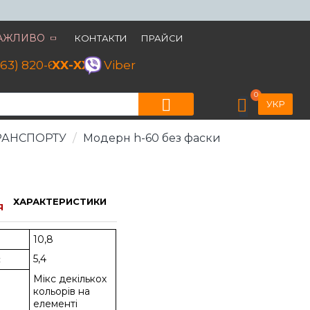
АЖЛИВО
КОНТАКТИ
ПРАЙСИ
063) 820-60-79
XX-XX
Viber
0
УКР
РАНСПОРТУ
Модерн h-60 без фаски
Модерн [модель]
ХАРАКТЕРИСТИКИ
Я
10,8
5,4
:
Мікс декількох
кольорів на
елементі