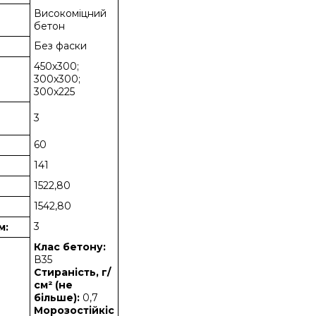
Високоміцний
бетон
Без фаски
450х300;
300х300;
300х225
3
60
141
1522,80
1542,80
3
м:
Клас бетону:
В35
Стираність, г/
см² (не
більше):
0,7
Морозостійкіс