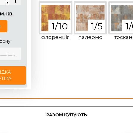
▼
М. КВ.
.
флоренція
палермо
тоскан
фону:
ДКА
УПКА
РАЗОМ КУПУЮТЬ