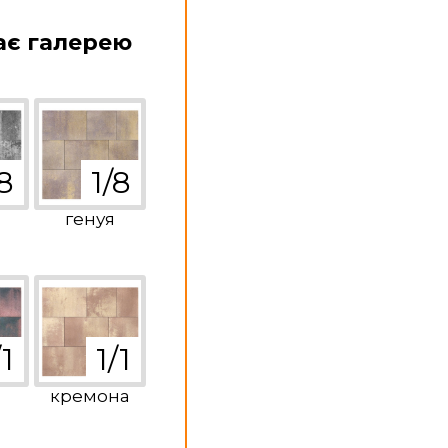
ає галерею
генуя
кремона