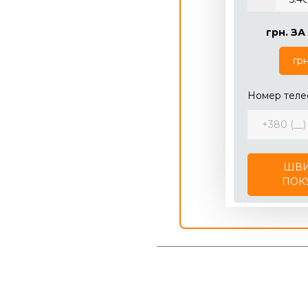
грн.
ЗА 
грн
Номер теле
ШВИ
ПОК