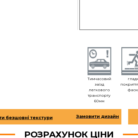
Тимчасовий
глад
заїзд
покриття
легкового
фаск
транспорту
60мм
ти безшовні текстури
РОЗРАХУНОК ЦІНИ