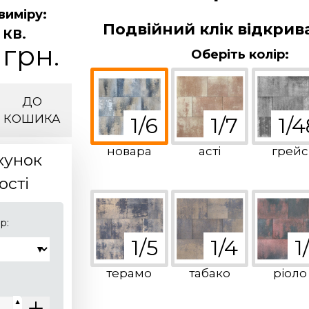
виміру:
Подвійний клік відкрив
 КВ.
 грн.
Оберіть колір:
ДО
КОШИКА
новара
асті
грейс
хунок
ості
р:
терамо
табако
ріоло
▼