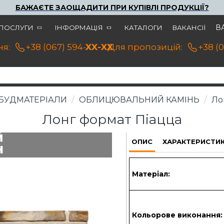
БАЖАЄТЕ ЗАОЩАДИТИ ПРИ КУПІВЛІ ПРОДУКЦІЇ?
В
ПОСЛУГИ
ІНФОРМАЦІЯ
КАТАЛОГИ
ВАКАНСІЇ
я:
+38 (067) 594-21-22
XX-XX
Для пропозицій:
+38 (
БУДМАТЕРІАЛИ
ОБЛИЦЮВАЛЬНИЙ КАМІНЬ
Ло
Лонг формат Піацца
ОПИС
ХАРАКТЕРИСТИ
Матеріал:
Кольорове виконання: