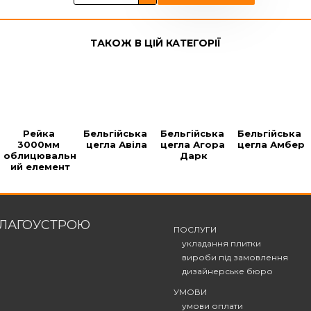
ТАКОЖ В ЦІЙ КАТЕГОРІЇ
Рейка 
Бельгійська 
Бельгійська 
Бельгійська 
3000мм 
цегла Авіла
цегла Агора 
цегла Амбер
облицювальн
Дарк
ий елемент
БЛАГОУСТРОЮ
ПОСЛУГИ
укладання плитки
вироби під замовлення
дизайнерське бюро
УМОВИ
умови оплати