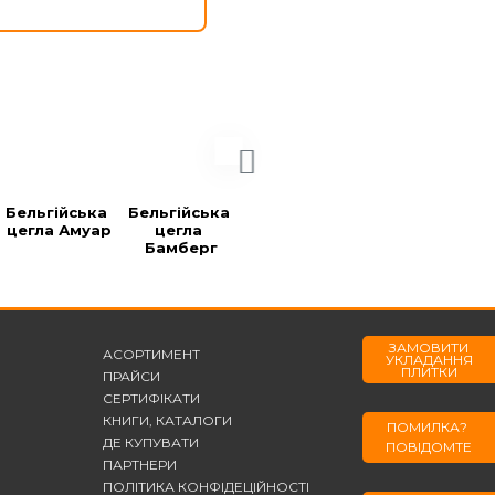
Бельгійська 
Бельгійська 
Бельгійська 
Бельгійська 
цегла Амуар
цегла 
цегла 
цегла Блек
Бамберг
Берларе
ЗАМОВИТИ
АСОРТИМЕНТ
УКЛАДАННЯ
ПЛИТКИ
ПРАЙСИ
СЕРТИФІКАТИ
КНИГИ, КАТАЛОГИ
ПОМИЛКА?
ДЕ КУПУВАТИ
ПОВІДОМТЕ
ПАРТНЕРИ
ПОЛІТИКА КОНФІДЕЦІЙНОСТІ