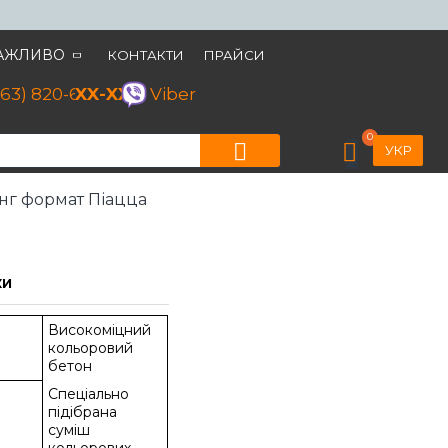
АЖЛИВО
КОНТАКТИ
ПРАЙСИ
063) 820-60-79
XX-XX
Viber
0
УКР
нг формат Піацца
КИ
Високоміцний
кольоровий
бетон
Спеціально
підібрана
суміш