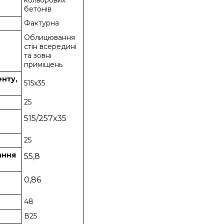
кольорових
бетонів
Фактурна
Облицювання
стін всередині
та зовні
приміщень
енту,
515х35
25
515/257х35
25
вання
55,8
0,86
48
В25