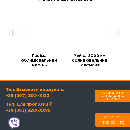
Таріма 
Рейка 2000мм 
Ре
облицювальний 
облицювальний 
об
камінь
елемент
Тел. Замовити продукцію:
ЗАМОВИТИ
+38 (067) 594-21-22
XX-XX
УКЛАДАННЯ
ПЛИТКИ
Тел. Для пропозицій:
+38 (063) 820-60-79
XX-XX
ПОМИЛКА?
ПОВІДОМТЕ