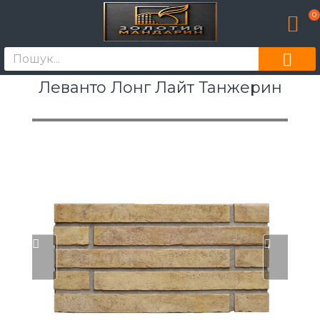
0
Леванто Лонг Лайт Танжерин
[моде