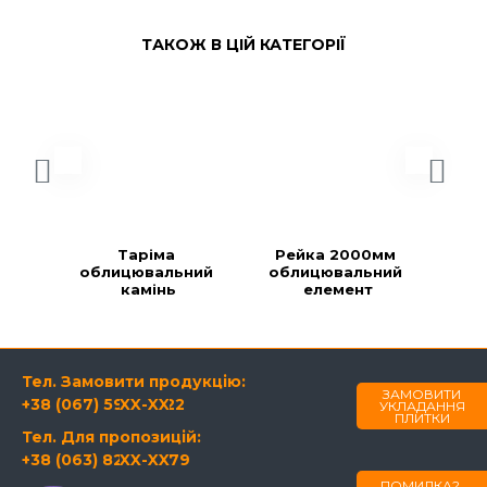
ТАКОЖ В ЦІЙ КАТЕГОРІЇ
Таріма 
Рейка 2000мм 
Ре
облицювальний 
облицювальний 
об
камінь
елемент
Тел. Замовити продукцію:
ЗАМОВИТИ
+38 (067) 594-21-22
XX-XX
УКЛАДАННЯ
ПЛИТКИ
Тел. Для пропозицій:
+38 (063) 820-60-79
XX-XX
ПОМИЛКА?