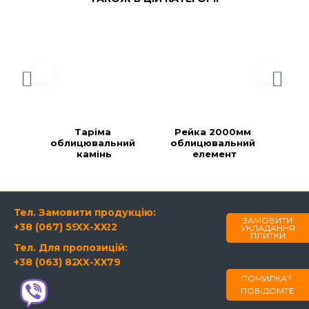
Таріма 
Рейка 2000мм 
Ре
облицювальний 
облицювальний 
об
камінь
елемент
Тел. Замовити продукцію:
ЗАМОВИТИ
+38 (067) 594-21-22
XX-XX
УКЛАДАННЯ
ПЛИТКИ
Тел. Для пропозицій:
+38 (063) 820-60-79
XX-XX
ПОМИЛКА?
ПОВІДОМТЕ