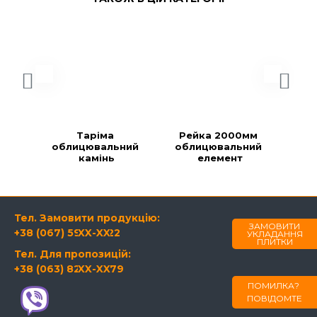
Таріма 
Рейка 2000мм 
Ре
облицювальний 
облицювальний 
об
камінь
елемент
Тел. Замовити продукцію:
ЗАМОВИТИ
+38 (067) 594-21-22
XX-XX
УКЛАДАННЯ
ПЛИТКИ
Тел. Для пропозицій:
+38 (063) 820-60-79
XX-XX
ПОМИЛКА?
ПОВІДОМТЕ