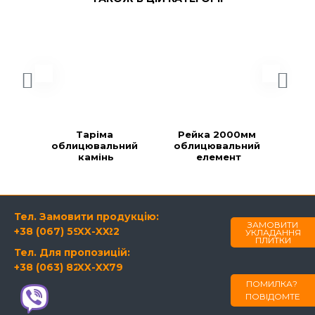
Таріма 
Рейка 2000мм 
Ре
облицювальний 
облицювальний 
об
камінь
елемент
Тел. Замовити продукцію:
ЗАМОВИТИ
+38 (067) 594-21-22
XX-XX
УКЛАДАННЯ
ПЛИТКИ
Тел. Для пропозицій:
+38 (063) 820-60-79
XX-XX
ПОМИЛКА?
ПОВІДОМТЕ