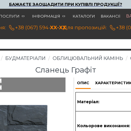
БАЖАЄТЕ ЗАОЩАДИТИ ПРИ КУПІВЛІ ПРОДУКЦІЇ?
В
ПОСЛУГИ
ІНФОРМАЦІЯ
КАТАЛОГИ
ВАКАНСІЇ
я:
+38 (067) 594-21-22
XX-XX
Для пропозицій:
+38 (
БУДМАТЕРІАЛИ
ОБЛИЦЮВАЛЬНИЙ КАМІНЬ
Сланець Графіт
ОПИС
ХАРАКТЕРИСТИ
Матеріал:
Кольорове виконання: