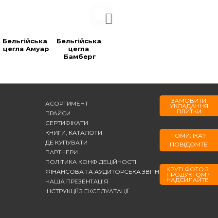
Бельгійська 
Бельгійська 
Бельгійська 
Бельгійська 
цегла Амуар
цегла 
цегла 
цегла Блек
Бамберг
Берларе
ЗАМОВИТИ
АСОРТИМЕНТ
УКЛАДАННЯ
ПЛИТКИ
ПРАЙСИ
СЕРТИФІКАТИ
КНИГИ, КАТАЛОГИ
ПОМИЛКА?
ДЕ КУПУВАТИ
ПОВІДОМТЕ
ПАРТНЕРИ
ПОЛІТИКА КОНФІДЕЦІЙНОСТІ
КРУТІ ФОТО З
ФІНАНСОВА ТА АУДИТОРСЬКА ЗВІТНІСТЬ
ПРОДУКТОМ?
НАДСИЛАЙТЕ
НАША ПРЕЗЕНТАЦІЯ
ІНСТРУКЦІЇ З ЕКСПЛУАТАЦІЇ