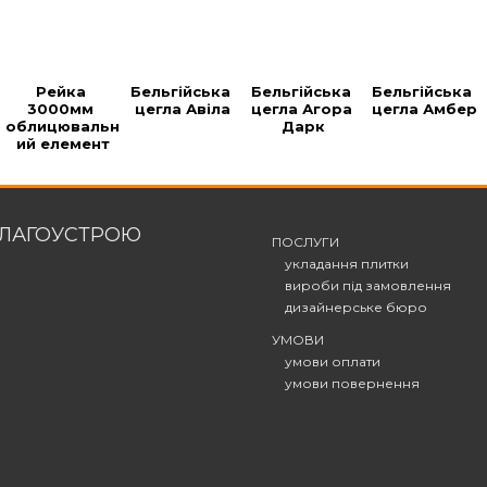
Рейка 
Бельгійська 
Бельгійська 
Бельгійська 
3000мм 
цегла Авіла
цегла Агора 
цегла Амбер
облицювальн
Дарк
ий елемент
БЛАГОУСТРОЮ
ПОСЛУГИ
укладання плитки
вироби під замовлення
дизайнерське бюро
УМОВИ
умови оплати
умови повернення