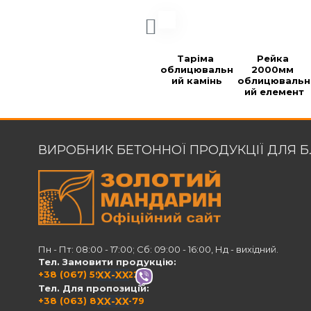
Таріма 
Рейка 
облицювальн
2000мм 
ий камінь
облицювальн
ий елемент
ВИРОБНИК БЕТОННОЇ ПРОДУКЦІЇ ДЛЯ 
Пн - Пт: 08:00 - 17:00; Сб: 09:00 - 16:00, Нд - вихідний.
Тел. Замовити продукцію:
+38 (067) 594-21-22
XX-XX
Тел. Для пропозицій:
+38 (063) 820-60-79
XX-XX