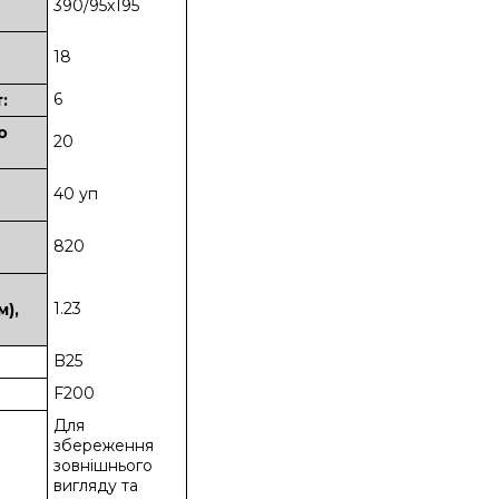
390/95х195
18
6
:
о
20
40 уп
820
1.23
м),
B25
F200
Для
збереження
зовнішнього
вигляду та