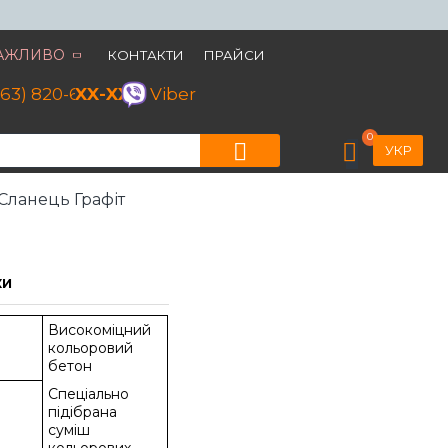
АЖЛИВО
КОНТАКТИ
ПРАЙСИ
063) 820-60-79
XX-XX
Viber
0
УКР
Сланець Графіт
КИ
Високоміцний
кольоровий
бетон
Спеціально
підібрана
суміш