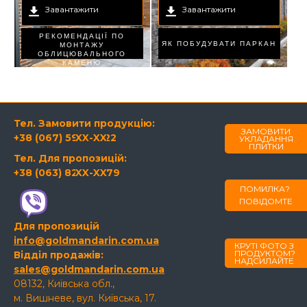
Завантажити
Завантажити
РЕКОМЕНДАЦІЇ ПО
ЯК ПОБУДУВАТИ ПАРКАН
МОНТАЖУ
ОБЛИЦЮВАЛЬНОГО
КАМЕНЮ
Тел. Замовити продукцію:
ЗАМОВИТИ
+38 (067) 594-21-22
XX-XX
УКЛАДАННЯ
ПЛИТКИ
Тел. Для пропозицій:
+38 (063) 820-60-79
XX-XX
ПОМИЛКА?
ПОВІДОМТЕ
Для пропозицій
info@goldmandarin.com.ua
КРУТІ ФОТО З
ПРОДУКТОМ?
Відділ продажів:
НАДСИЛАЙТЕ
sales@goldmandarin.com.ua
08132, Київська обл.,
м. Вишневе, вул. Київська, 17.