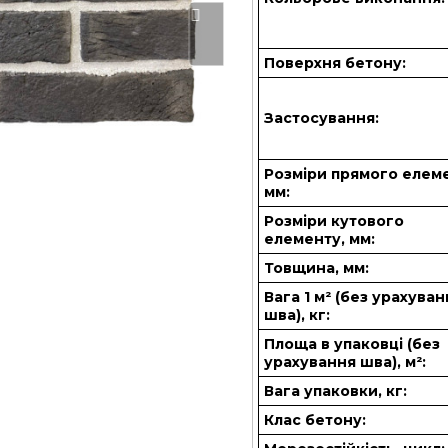
Поверхня бетону:
Застосування:
Розміри прямого елем
мм:
Розміри кутового
елементу, мм:
Товщина, мм:
Вага 1 м² (без урахува
шва), кг:
Площа в упаковці (без
урахування шва), м²:
Вага упаковки, кг:
Клас бетону: