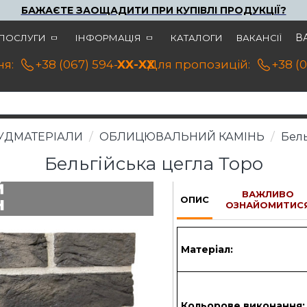
БАЖАЄТЕ ЗАОЩАДИТИ ПРИ КУПІВЛІ ПРОДУКЦІЇ?
В
ПОСЛУГИ
ІНФОРМАЦІЯ
КАТАЛОГИ
ВАКАНСІЇ
я:
+38 (067) 594-21-22
XX-XX
Для пропозицій:
+38 (
УДМАТЕРІАЛИ
ОБЛИЦЮВАЛЬНИЙ КАМІНЬ
Бель
Бельгійська цегла Торо
ВАЖЛИВО
ОПИС
ОЗНАЙОМИТИС
Матеріал:
Кольорове виконання: