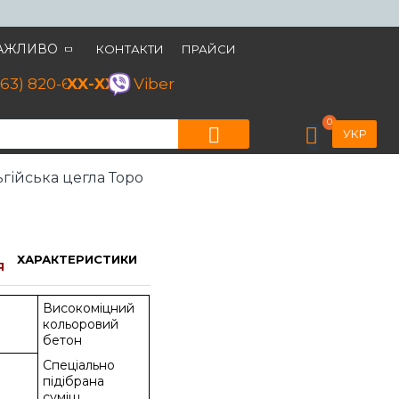
АЖЛИВО
КОНТАКТИ
ПРАЙСИ
063) 820-60-79
XX-XX
Viber
0
УКР
гійська цегла Торо
ХАРАКТЕРИСТИКИ
Я
Високоміцний
кольоровий
бетон
Спеціально
підібрана
суміш