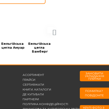
Бельгійська 
Бельгійська 
Бельгійська 
Бельгійська 
цегла Амуар
цегла 
цегла 
цегла Блек
Бамберг
Берларе
ЗАМОВИТИ
АСОРТИМЕНТ
УКЛАДАННЯ
ПЛИТКИ
ПРАЙСИ
СЕРТИФІКАТИ
КНИГИ, КАТАЛОГИ
ПОМИЛКА?
ДЕ КУПУВАТИ
ПОВІДОМТЕ
ПАРТНЕРИ
ПОЛІТИКА КОНФІДЕЦІЙНОСТІ
КРУТІ ФОТО З
ФІНАНСОВА ТА АУДИТОРСЬКА ЗВІТНІСТЬ