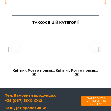
ТАКОЖ В ЦІЙ КАТЕГОРІЇ
Квітник Ротто прямий 
Квітник Ротто прямий 
Квітн
(6)
(8)
Тел. Замовити продукцію:
ЗАМОВИТИ
+38 (067) 594-21-22
XX-XX
УКЛАДАННЯ
ПЛИТКИ
Тел. Для пропозицій: