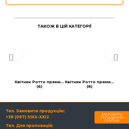
ТАКОЖ В ЦІЙ КАТЕГОРІЇ
Квітник Ротто прямий 
Квітник Ротто прямий 
Квітн
(6)
(8)
Тел. Замовити продукцію:
ЗАМОВИТИ
+38 (067) 594-21-22
XX-XX
УКЛАДАННЯ
ПЛИТКИ
Тел. Для пропозицій: