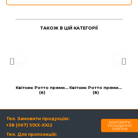
ТАКОЖ В ЦІЙ КАТЕГОРІЇ
Квітник Ротто прямий 
Квітник Ротто прямий 
Квітн
(6)
(8)
Тел. Замовити продукцію:
ЗАМОВИТИ
+38 (067) 594-21-22
XX-XX
УКЛАДАННЯ
ПЛИТКИ
Тел. Для пропозицій: