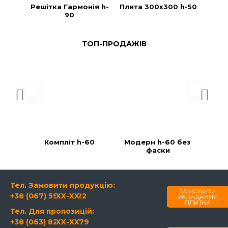
Решітка Гармонія h-
Плита 300х300 h-50
Плит
90
3
ТОП-ПРОДАЖІВ
Компліт h-60
Модерн h-60 без 
фаски
Тел. Замовити продукцію:
ЗАМОВИТИ
+38 (067) 594-21-22
XX-XX
УКЛАДАННЯ
ПЛИТКИ
Тел. Для пропозицій:
+38 (063) 820-60-79
XX-XX