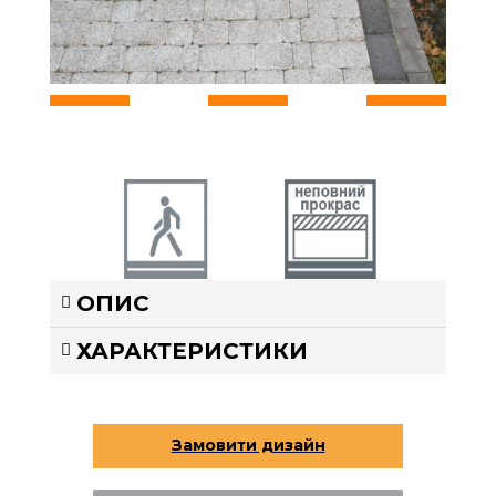
Пішохідна
Неповний
ОПИС
зона 4см
прокрас
ХАРАКТЕРИСТИКИ