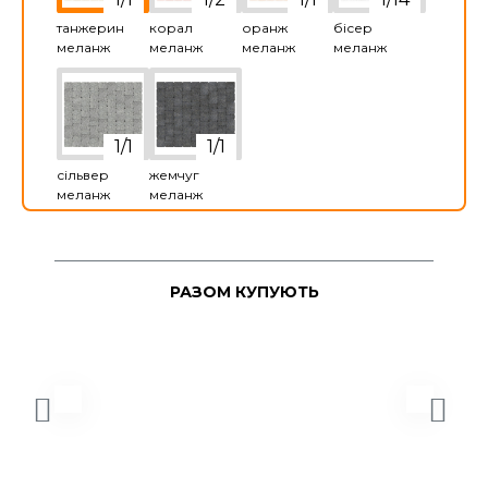
танжерин
корал
оранж
бісер
меланж
меланж
меланж
меланж
сільвер
жемчуг
меланж
меланж
РАЗОМ КУПУЮТЬ