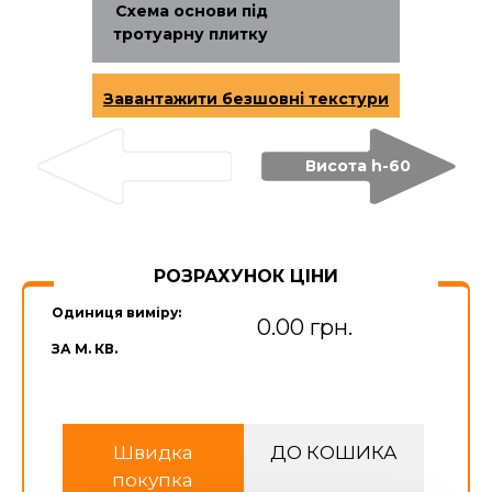
Схема основи під
тротуарну плитку
Завантажити безшовні текстури
Висота h-60
РОЗРАХУНОК ЦІНИ
Одиниця виміру:
0.00 грн.
ЗА М. КВ.
Швидка
ДО КОШИКА
покупка