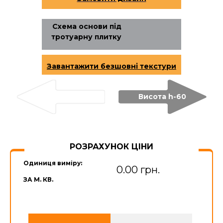
Схема основи під
тротуарну плитку
Завантажити безшовні текстури
Висота h-60
РОЗРАХУНОК ЦІНИ
Одиниця виміру:
0.00 грн.
ЗА М. КВ.