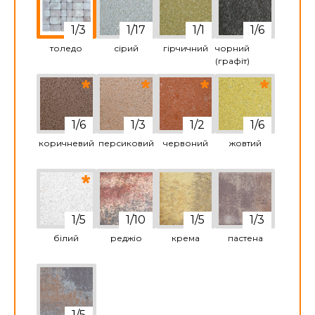
толедо
сірий
гірчичний
чорний
(графіт)
коричневий
персиковий
червоний
жовтий
білий
реджіо
крема
пастена