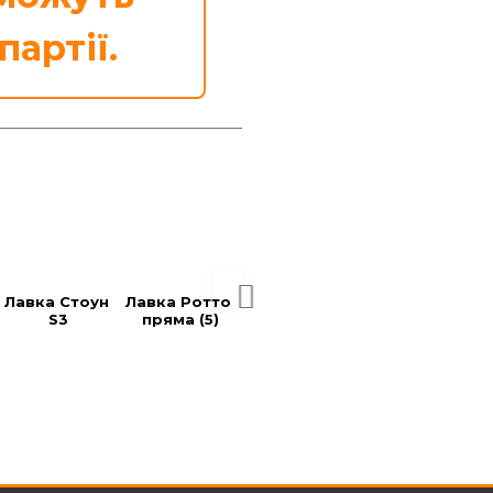
партії.
Лавка Стоун 
Лавка Ротто 
Лавка Аргос 
Лавка Аргос 
S3
пряма (5)
Айдахо
Дейзі