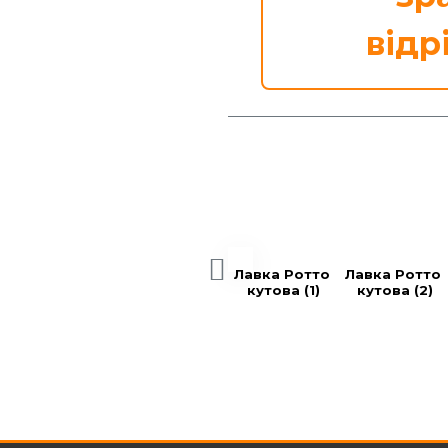
відр
Лавка Ротто 
Лавка Ротто 
кутова (1)
кутова (2)