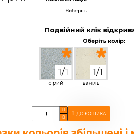
Подвійний клік відкрив
Оберіть колір:
сірий
ваніль
ДО КОШИКА
разки кольорів збільшені і