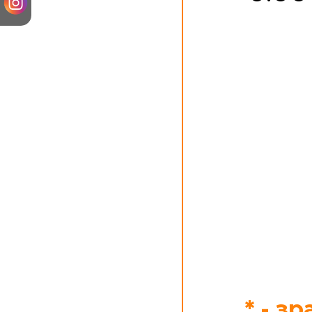
* - з