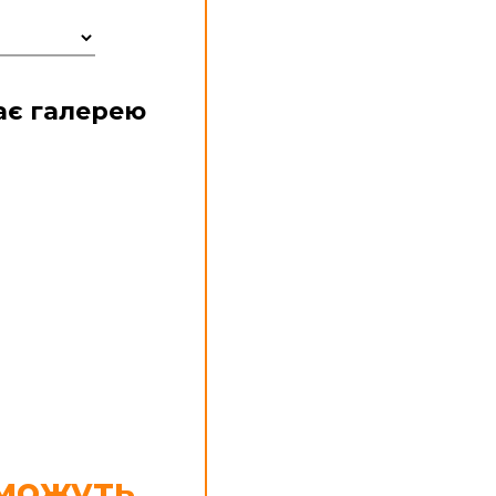
ає галерею
 можуть