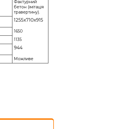
Фактурний
бетон (імітація
травертину).
1255х710х915
1650
1135
944
Можливе