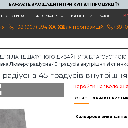
БАЖАЄТЕ ЗАОЩАДИТИ ПРИ КУПІВЛІ ПРОДУКЦІЇ?
В
ПОСЛУГИ
ІНФОРМАЦІЯ
КАТАЛОГИ
ВАКАНСІЇ
я:
+38 (067) 594-21-22
XX-XX
Для пропозицій:
+38 (
 ДЛЯ ЛАНДШАФТНОГО ДИЗАЙНУ ТА БЛАГОУСТРОЮ 
вка Люверс радіусна 45 градусів внутрішня зі спинко
радіусна 45 градусів внутрішня 
Перейти на "Колекці
[П
ОПИС
ХАРАКТЕРИСТИ
Кольорове виконання: