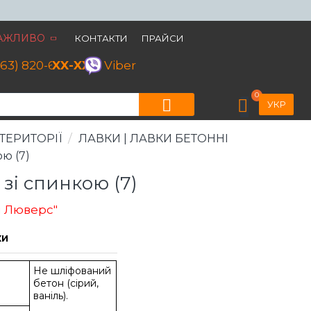
АЖЛИВО
КОНТАКТИ
ПРАЙСИ
063) 820-60-79
XX-XX
Viber
0
УКР
ТЕРИТОРІЇ
ЛАВКИ | ЛАВКИ БЕТОННІ
ю (7)
зі спинкою (7)
я Люверс"
ОДОВЖЕНІ ТЕРМІНИ
ВИГОТОВЛЕННЯ]
КИ
Не шліфований
бетон (сірий,
ваніль).