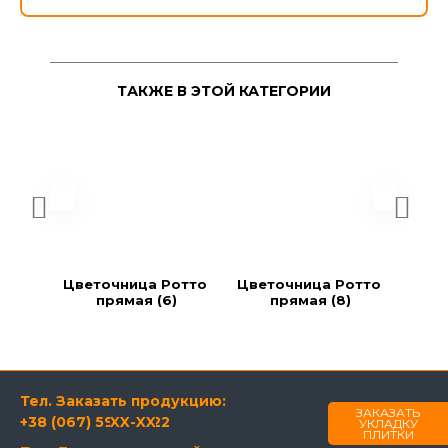
ТАКЖЕ В ЭТОЙ КАТЕГОРИИ
Цветочница Ротто 
Цветочница Ротто 
Цвет
прямая (6)
прямая (8)
Тел. Заказать продукцию:
ЗАКАЗАТЬ
+38 (067) 594-21-22
XX-XX
УКЛАДКУ
ПЛИТКИ