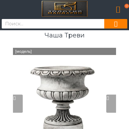
0
Чаша Треви
[модель]