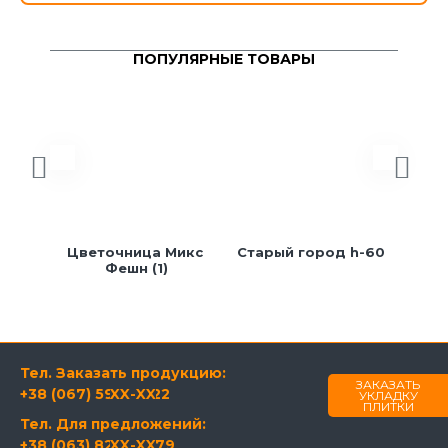
ПОПУЛЯРНЫЕ ТОВАРЫ
Цветочница Микс 
Старый город h-60
лав
Фешн (1)
сек
Тел. Заказать продукцию:
ЗАКАЗАТЬ
+38 (067) 594-21-22
XX-XX
УКЛАДКУ
ПЛИТКИ
Тел. Для предложений:
+38 (063) 820-60-79
XX-XX