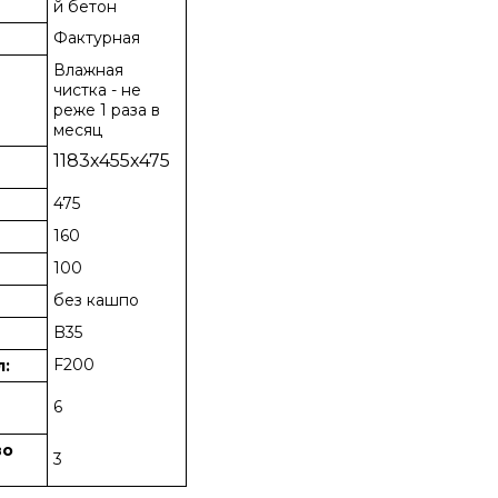
й бетон
Фактурная
Влажная
чистка - не
реже 1 раза в
месяц
1183х455х475
475
160
100
без кашпо
B35
F200
л:
е
6
во
3