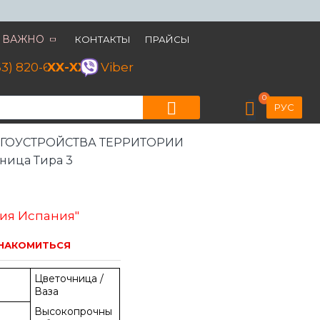
ВАЖНО
КОНТАКТЫ
ПРАЙСЫ
63) 820-60-79
XX-XX
Viber
0
РУС
ГОУСТРОЙСТВА ТЕРРИТОРИИ
ница Тира 3
ия Испания"
НАКОМИТЬСЯ
Цветочница /
Ваза
Высокопрочны