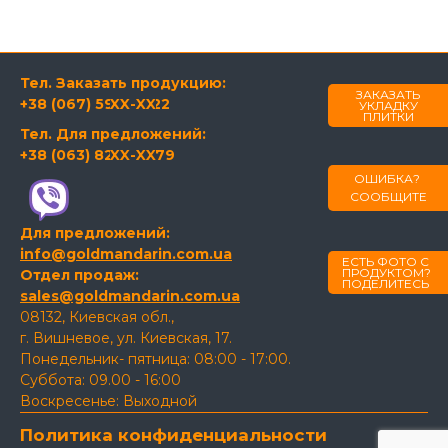
Тел. Заказать продукцию:
ЗАКАЗАТЬ
+38 (067) 594-21-22
XX-XX
УКЛАДКУ
ПЛИТКИ
Тел. Для предложений:
+38 (063) 820-60-79
XX-XX
ОШИБКА?
СООБЩИТЕ
Для предложений:
info@goldmandarin.com.ua
ЕСТЬ ФОТО С
ПРОДУКТОМ?
Отдел продаж:
ПОДЕЛИТЕСЬ
sales@goldmandarin.com.ua
08132, Киевская обл.,
г. Вишневое, ул. Киевская, 17.
Понедельник- пятница: 08:00 - 17:00.
Суббота: 09.00 - 16:00
Воскресенье: Выходной
Политика конфиденциальности