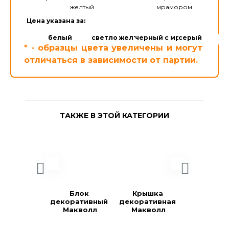
желтый
мрамором
Цена указана за:
белый
светло желтый
черный с мрамором
серый
* - образцы цвета увеличены и могут
отличаться в зависимости от партии.
ТАКЖЕ В ЭТОЙ КАТЕГОРИИ
Блок 
Крышка 
Блок 
декоративный 
декоративная 
декоратив
Макволл
Макволл
Констра