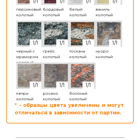
персиковый
бордовый
белый
ваниль
колотый
колотый
колотый
колотый
черный с
грейс
тоскана
нуоро
мрамором
колотый
колотый
колотый
колотый
капри
росано
болонья
колотый
колотый
колотый
* - образцы цвета увеличены и могут
отличаться в зависимости от партии.