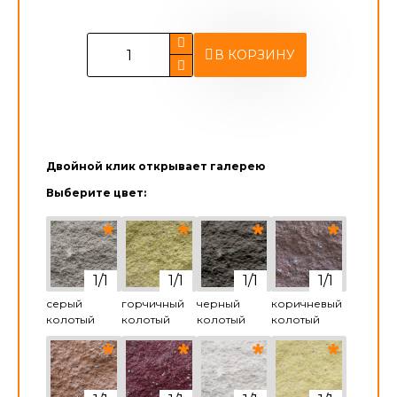
В КОРЗИНУ
Двойной клик открывает галерею
Выберите цвет:
серый
горчичный
черный
коричневый
колотый
колотый
колотый
колотый