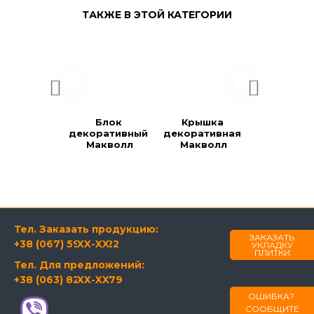
ТАКЖЕ В ЭТОЙ КАТЕГОРИИ
Блок 
Крышка 
Блок 
декоративный 
декоративная 
декоратив
Макволл
Макволл
Констра
Тел. Заказать продукцию:
ЗАКАЗАТЬ
+38 (067) 594-21-22
XX-XX
УКЛАДКУ
ПЛИТКИ
Тел. Для предложений:
+38 (063) 820-60-79
XX-XX
ОШИБКА?
СООБЩИТЕ