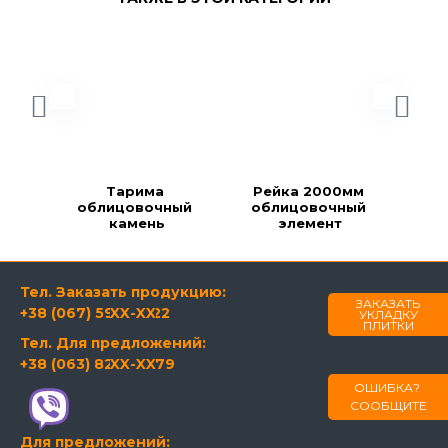
Тарима 
Рейка 2000мм 
Ре
облицовочный 
облицовочный 
об
камень
элемент
Тел. Заказать продукцию:
ЗАКАЗАТЬ
+38 (067) 594-21-22
XX-XX
УКЛАДКУ
ПЛИТКИ
Тел. Для предложений:
+38 (063) 820-60-79
XX-XX
ОШИБКА?
СООБЩИТЕ
Для предложений: