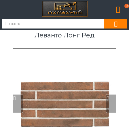
0
Леванто Лонг Ред
[моде