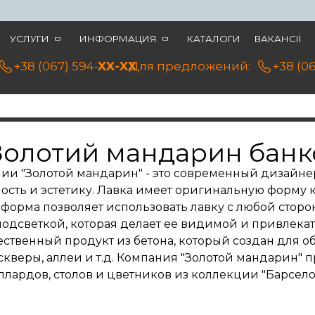
УСЛУГИ
ИНФОРМАЦИЯ
КАТАЛОГИ
ВАКАНСІЇ
+38 (067) 594-21-22
XX-XX
Для предложений:
+38 (0
Золотий мандарин банк
ании "Золотой мандарин" - это современный дизайн
ость и эстетику. Лавка имеет оригинальную форму 
форма позволяет использовать лавку с любой стор
подсветкой, которая делает ее видимой и привлекат
чественный продукт из бетона, который создан для 
, скверы, аллеи и т.д. Компания "Золотой мандарин"
оллардов, столов и цветников из коллекции "Барсело