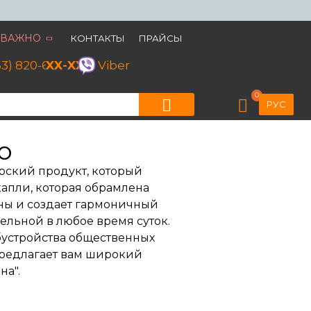
ВАЖНО
КОНТАКТЫ
ПРАЙСЫ
63) 820-60-79
XX-XX
Viber
0
РУС
о
ерский продукт, который
капли, которая обрамлена
оны и создает гармоничный
ельной в любое время суток.
обустройства общественных
 предлагает вам широкий
на".