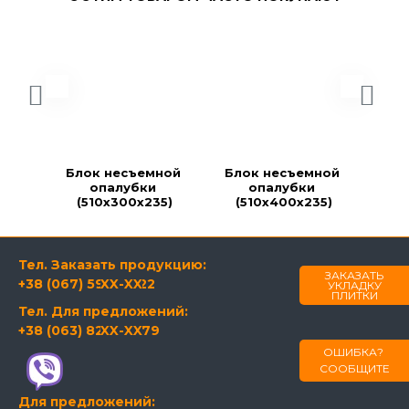
Блок несъемной 
Блок несъемной 
Бло
опалубки 
опалубки 
(510х300х235)
(510х400х235)
(
Тел. Заказать продукцию:
ЗАКАЗАТЬ
+38 (067) 594-21-22
XX-XX
УКЛАДКУ
ПЛИТКИ
Тел. Для предложений:
+38 (063) 820-60-79
XX-XX
ОШИБКА?
СООБЩИТЕ
Для предложений: